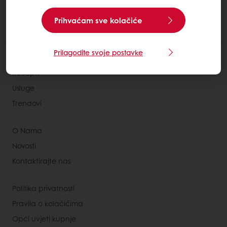
1
Prihvaćam sve kolačiće
Prilagodite svoje postavke
Proizvodi
Recepti
Usluge
Trendovi
O Nama
Novosti
Kontaktirajte nas
Politika privatnosti
Pravila o kolačićima
Opći uvjeti kupnje