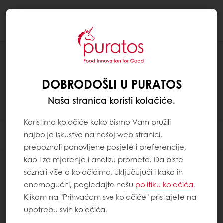
Togg
navi
PROIZVODI
DOBRODOŠLI U PURATOS
Naša stranica koristi kolačiće.
Koristimo kolačiće kako bismo Vam pružili
najbolje iskustvo na našoj web stranici,
Filter
prepoznali ponovljene posjete i preferencije,
kao i za mjerenje i analizu prometa. Da biste
saznali više o kolačićima, uključujući i kako ih
onemogućiti, pogledajte našu
politiku kolačića
.
Klikom na "Prihvaćam sve kolačiće" pristajete na
0
items
upotrebu svih kolačića.