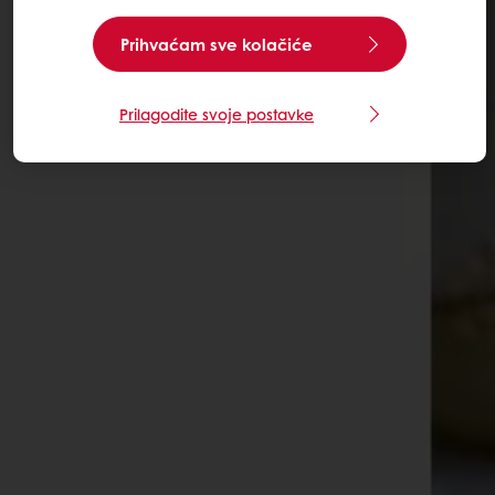
Prihvaćam sve kolačiće
Prilagodite svoje postavke