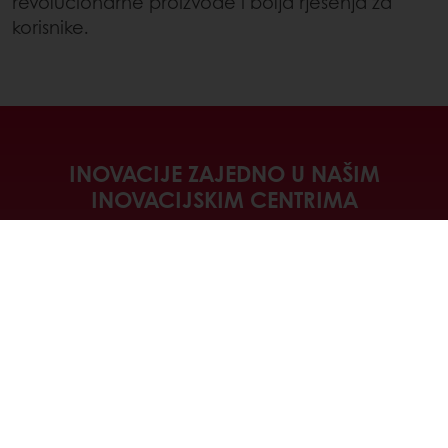
revolucionarne proizvode i bolja rješenja za
korisnike.
INOVACIJE ZAJEDNO U NAŠIM
INOVACIJSKIM CENTRIMA
Naša globalna mreža inovacijskih
centara okuplja najsavremeniju
tehnologiju i stručne timove kako bi
zajedno kreirali, unapređivali i razvijali
inovativna rješenja koja podržavaju
vaš uspjeh u svakoj fazi.