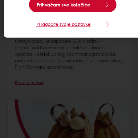
Prihvaćam sve kolačiće
Puratos učvršćuje status lidera - prvi u
sektoru s programom analize održivosti
7 apr 2022
Prilagodite svoje postavke
Puratos je postao prvi dobavljač pekarskih
sastojaka koji je započeo LCA analizu -
renomirani barometar za održivost lanca
opskrbe - cjelokupnog asortimana proizvoda,
počevši od osnovnih proizvoda iz svog pionirskog
Plant Forward asortimana.
Pročitajte više