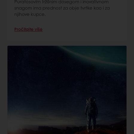
Puratosovim tržišnim dosegom i inovativnom
snagom ima prednost za obje tvrtke kao i za
njihove kupce.
Pročitajte više