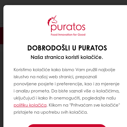
Togg
navi
Filter
DOBRODOŠLI U PURATOS
Naša stranica koristi kolačiće.
5
REZULTATA
Koristimo kolačiće kako bismo Vam pružili najbolje
iskustvo na našoj web stranici, prepoznali
ponovljene posjete i preferencije, kao i za mjerenje
i analizu prometa. Da biste saznali više o kolačićima,
uključujući i kako ih onemogućiti, pogledajte našu
politiku kolačića
. Klikom na "Prihvaćam sve kolačiće"
pristajete na upotrebu svih kolačića.