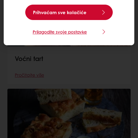
Prihvaćam sve kolačiće
Prilagodite svoje postavke
Voćni tart
Pročitajte više