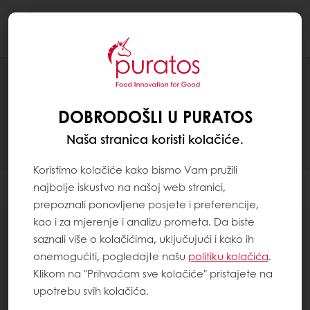
Togg
navi
RECEPTI
DOBRODOŠLI U PURATOS
Naša stranica koristi kolačiće.
Koristimo kolačiće kako bismo Vam pružili
najbolje iskustvo na našoj web stranici,
Filter
prepoznali ponovljene posjete i preferencije,
kao i za mjerenje i analizu prometa. Da biste
saznali više o kolačićima, uključujući i kako ih
onemogućiti, pogledajte našu
politiku kolačića
.
Klikom na "Prihvaćam sve kolačiće" pristajete na
29
items
upotrebu svih kolačića.