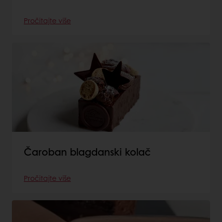
Pročitajte više
Čaroban blagdanski kolač
Pročitajte više