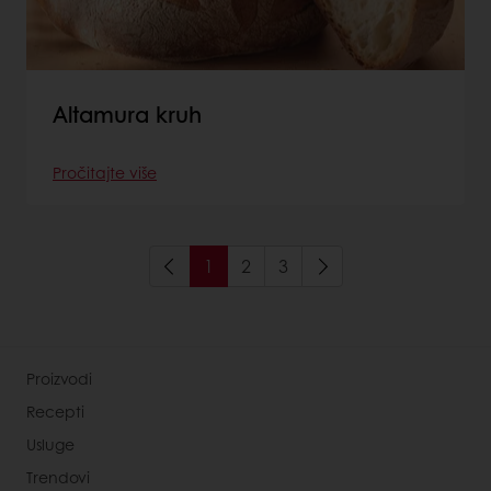
Altamura kruh
Pročitajte više
1
2
3
Proizvodi
Recepti
Usluge
Trendovi