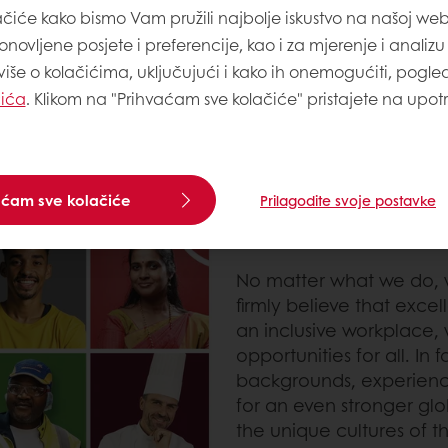
vjerni sebi – pretvaramo
ačiće kako bismo Vam pružili najbolje iskustvo na našoj web 
omogućavamo izuzetnim l
novljene posjete i preferencije, kao i za mjerenje i analiz
 više o kolačićima, uključujući i kako ih onemogućiti, pogle
čića
. Klikom na "Prihvaćam sve kolačiće" pristajete na upot
Otkrijte naše ponude za 
aćam sve kolačiće
Prilagodite svoje postavke
GREAT PEOPLE MAK
No matter what we do, we
firmly believe that exce
an inclusive workplace,
opportunities for all. In
backgrounds, experience
for an even stronger gl
the unique cultures of 