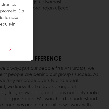
 ambiciozne ideje u stvarnost i
stranici,
judima da stvore trajan utjecaj.
u prometa. Da
dajte našu
rebu svih
posao
E ALL THE DIFFERENCE
 always put our people first! At Puratos, we
llent people are behind our group’s success. As
 we fully embrace diversity and equal
 fact, we know that a diverse range of
s, skills, knowledge, and ideas can only make
obal organization. We work hard to understand
the countries and communities we work with,