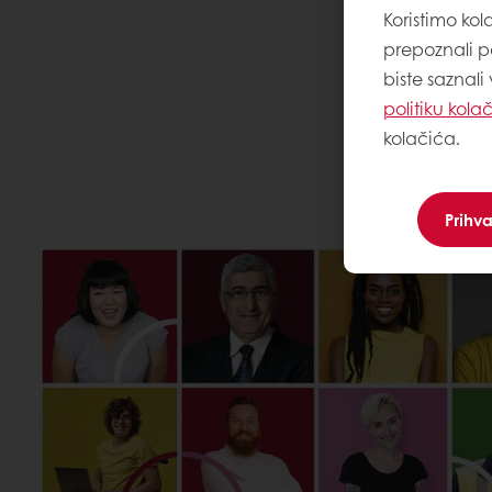
Koristimo kol
prepoznali po
biste saznali
politiku kola
kolačića.
Prihv