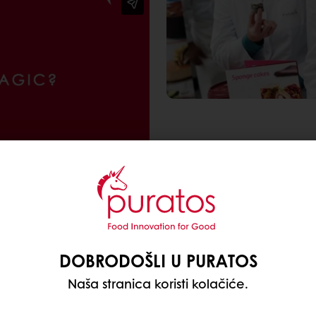
OTKRIJTE MAGIJU
U Puratosu, naš tim od 
magiji saradnje. Premošć
poduzetnički način razmi
DOBRODOŠLI U PURATOS
vizijom održivog rasta.
Naša stranica koristi kolačiće.
posvećenošću kvaliteti i
rast. Danas, kao globaln