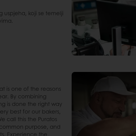
 uspjeha, koji se temelji
vima.
at is one of the reasons
dear. By combining
ng is done the right way
ry best for our bakers,
e call this the Puratos
g a common purpose, and
ts. Experience the