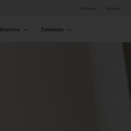
Proizvodi
Recepti
tičarstvo
Čokolada