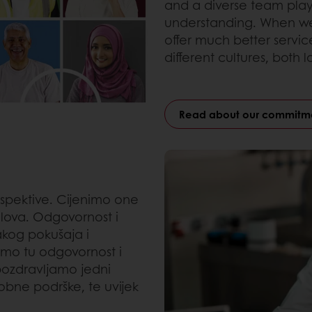
and a diverse team plays
understanding. When we 
offer much better servic
different cultures, both 
Read about our commitme
rspektive. Cijenimo one
uglova. Odgovornost i
vakog pokušaja i
imo tu odgovornost i
pozdravljamo jedni
obne podrške, te uvijek