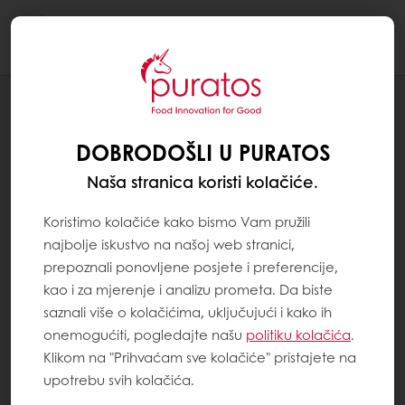
Togg
navi
NOVOSTI
PROJEKT "MISSION TO MARS"
DOBRODOŠLI U PURATOS
SPACEBAKERY OSVAJA ZLATNU
NAGRADU NA GLOBAL SPACE
Naša stranica koristi kolačiće.
EXPLORATION KONFERENCIJI
Koristimo kolačiće kako bismo Vam pružili
najbolje iskustvo na našoj web stranici,
prepoznali ponovljene posjete i preferencije,
kao i za mjerenje i analizu prometa. Da biste
saznali više o kolačićima, uključujući i kako ih
onemogućiti, pogledajte našu
politiku kolačića
.
Klikom na "Prihvaćam sve kolačiće" pristajete na
upotrebu svih kolačića.