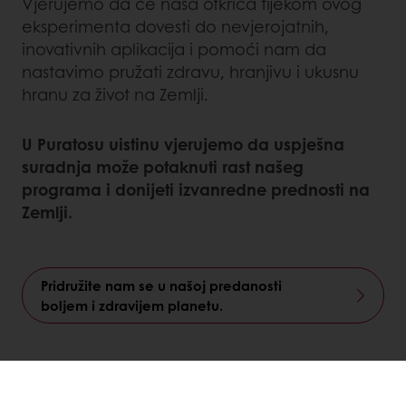
Vjerujemo da će naša otkrića tijekom ovog
eksperimenta dovesti do nevjerojatnih,
inovativnih aplikacija i pomoći nam da
nastavimo pružati zdravu, hranjivu i ukusnu
hranu za život na Zemlji.
U Puratosu uistinu vjerujemo da uspješna
suradnja može potaknuti rast našeg
programa i donijeti izvanredne prednosti na
Zemlji.
Pridružite nam se u našoj predanosti
boljem i zdravijem planetu.
LinkedIn
Twitter
Facebook