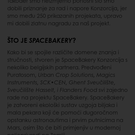
Također smo neizmjerno ponosni što smo
dobili priznanje za rad i napore Konzorcija, jer
smo među 250 prikazanih projekata, upravo
mi dobili zlatnu nagradu za naš projekt.
ŠTO JE
SPACEBAKERY
?
Kako bi se spojile različite domene znanja i
stručnosti, stvoren je SpaceBakery Konzorcija s
nekoliko belgijskih partnera. Predvođeni
Puratosom,
Urban Crop Solutions, Magics
Instruments, SCK•CEN, Ghent Sveučilište,
Sveučilište Hasselt, i Flanders Food
svi zajedno
rade na projektu SpaceBakery. SpaceBakery
je zatvoreni ekološki sustav uzgoja biljaka i
mala pekara koji će pomoći dugoročnom
opstanku astronautima i prvim putnicima na
Mars, osim što će biti primjenjiv u modernoj
poljoprivredi na Zemlji.