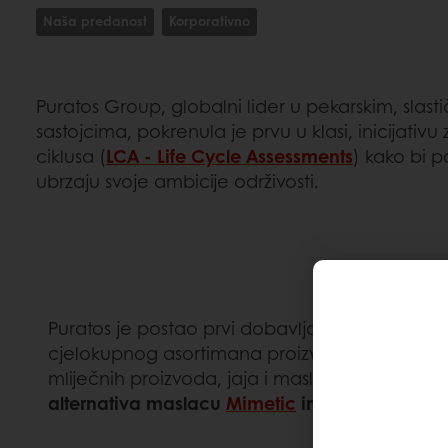
Naša predanost
Korporativno
Puratos Group, globalni lider u pekarskim, slast
sastojcima, pokrenula je prvu u klasi, inicijativ
ciklusa (
LCA - Life Cycle Assessments
) kako bi 
ubrzaju svoje ambicije održivosti.
Puratos je postao prvi dobavljač pekarskih sa
cjelokupnog asortimana proizvoda, počevši o
mliječnih proizvoda, jaja i maslaca. LCA istra
alternativa maslacu
Mimetic
imala je utjecaj