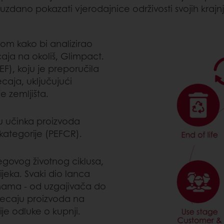
uzdano pokazati vjerodajnice održivosti svojih krajn
om kako bi analizirao
caja na okoliš, Glimpact.
EF), koju je preporučila
ecaja, uključujući
e zemljišta.
u učinka proizvoda
 kategorije (PEFCR).
jegovog životnog ciklusa,
ijeka. Svaki dio lanca
anama - od uzgajivača do
jecaju proizvoda na
ije odluke o kupnji.