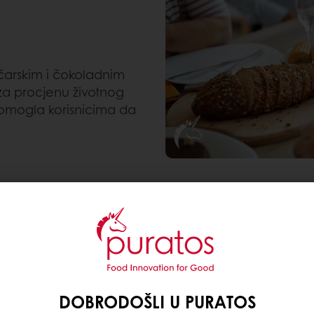
ičarskim i čokoladnim
u za procjenu životnog
pomogla korisnicima da
stojaka koji je započeo LCA analizu – renomirani ba
d osnovnih proizvoda iz svog pionirskog
Plant Forwa
živanja pokazala su da je
utjecaj na okoliš
Sunset Gla
 na okoliš 3 puta manji od mliječnog maslaca.
DOBRODOŠLI U PURATOS