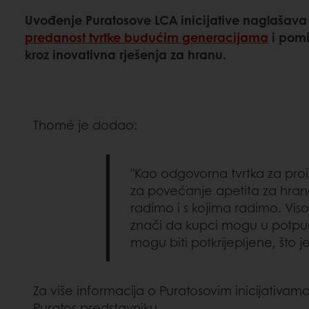
Uvođenje Puratosove LCA inicijative naglašava
predanost tvrtke budućim generacijama
i pomi
kroz inovativna rješenja za hranu.
Thomé je dodao:
"Kao odgovorna tvrtka za pro
za povećanje apetita za hrano
radimo i s kojima radimo. Visok
znači da kupci mogu u potpuno
mogu biti potkrijepljene, što j
Za više informacija o Puratosovim inicijativama 
Puratos predstavniku.