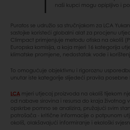
naši kupci mogu opipljivo i po
Puratos se udružio sa stručnjakom za LCA Yukan
sastojke koristeći globalni alat za procjenu utje
Climpact primjenjuje metodu otiska na okoliš (P
Europska komisija, a koja mjeri 16 kategorija utj
klimatske promjene, nedostatak vode i korištenj
To omogućuje objektivnu i rigoroznu usporedb
unutar iste kategorije slijedeći pravila posebne
LCA
mjeri utjecaj proizvoda na okoliš tijekom n
od nabave sirovina i resursa do kraja životnog v
opskrbe pomno se analizira, pružajući svim st
potrošača - kritične informacije o potpunom ut
okoliš, olakšavajući informiranje i ekološki svjesn