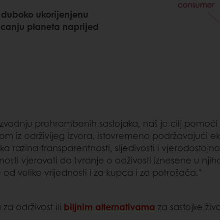
 duboko ukorijenjenu
canju planeta naprijed
izvodnju prehrambenih sastojaka, naš je cilj pomoć
m iz održivijeg izvora, istovremeno podržavajući e
a razina transparentnosti, sljedivosti i vjerodostojno
sti vjerovati da tvrdnje o odživosti iznesene u nj
e od velike vrijednosti i za kupca i za potrošača."
za održivost ili
biljnim alternativama
za sastojke živ