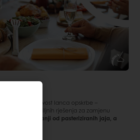
rometar za održivost lanca opskrbe –
rd
asortimana biljnih rješenja za zamjenu
ze-a
bio 59% manji od pasteriziranih jaja, a