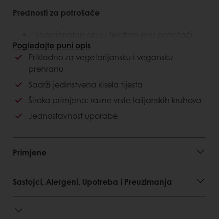
Prednosti za potrošače
Tradicionalan okus i tekstura koju potrošači
traže
Pogledajte puni opis
Sadrži kiselo tijesto
Prikladno za vegetarijansku i vegansku
prehranu
Prednosti za kupca
Sadrži jedinstvena kisela tijesta
Doziranje 10% na količinu brašna
Široka primjena: razne vrste talijanskih kruhova
Jednostavnost uporabe
Jednostavnost uporabe
Konzistentni gotovi proizvodi
Primjene
Sastojci, Alergeni, Upotreba i Preuzimanja