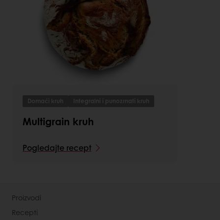
Domaći kruh
Integralni i punozrnati kruh
Multigrain kruh
Pogledajte recept
Proizvodi
Recepti