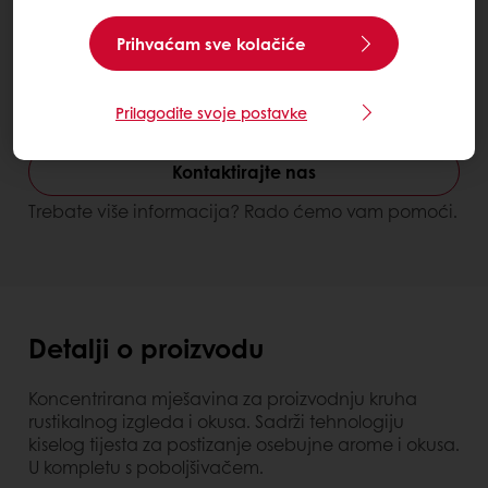
Prihvaćam sve kolačiće
Prilagodite svoje postavke
Easy Ciabatta
Kontaktirajte nas
Trebate više informacija? Rado ćemo vam pomoći.
Detalji o proizvodu
Koncentrirana mješavina za proizvodnju kruha
rustikalnog izgleda i okusa. Sadrži tehnologiju
kiselog tijesta za postizanje osebujne arome i okusa.
U kompletu s poboljšivačem.