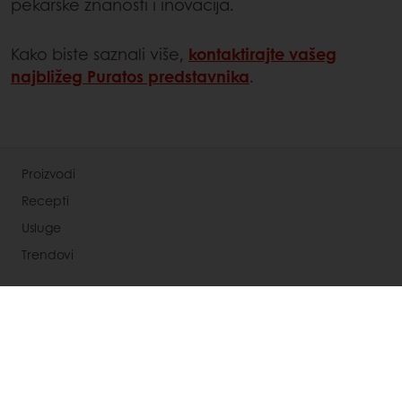
pekarske znanosti i inovacija.
Kako biste saznali više,
kontaktirajte vašeg
najbližeg Puratos predstavnika
.
Proizvodi
Recepti
Usluge
Trendovi
O Nama
Novosti
Kontaktirajte nas