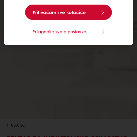
Prihvaćam sve kolačiće
Prilagodite svoje postavke
USLUGE